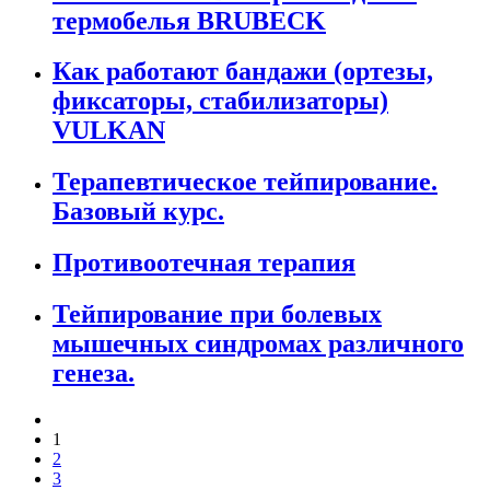
термобелья BRUBECK
Как работают бандажи (ортезы,
фиксаторы, стабилизаторы)
VULKAN
Терапевтическое тейпирование.
Базовый курс.
Противоотечная терапия
Тейпирование при болевых
мышечных синдромах различного
генеза.
1
2
3