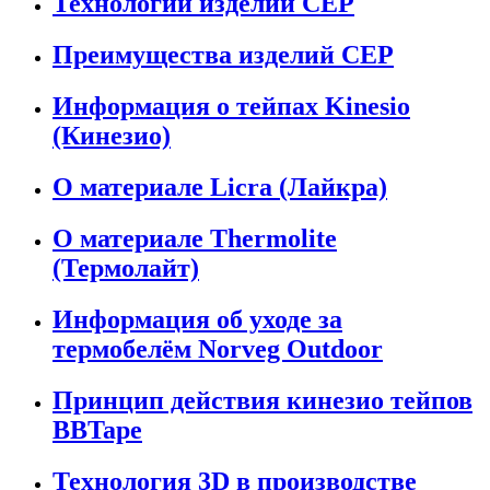
Технологии изделий CEP
Преимущества изделий CEP
Информация о тейпах Kinesio
(Кинезио)
О материале Licra (Лайкра)
О материале Thermolite
(Термолайт)
Информация об уходе за
термобелём Norveg Outdoor
Принцип действия кинезио тейпов
BBTape
Технология 3D в производстве