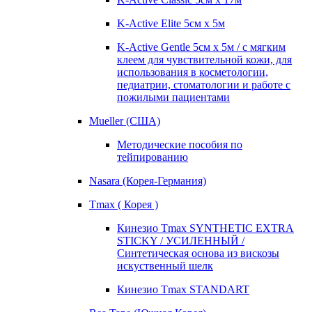
K-Active Elite 5см х 5м
K-Active Gentle 5см х 5м / с мягким
клеем для чувствительной кожи, для
использования в косметологии,
педиатрии, стоматологии и работе с
пожилыми пациентами
Mueller (США)
Методические пособия по
тейпированию
Nasara (Корея-Германия)
Tmax ( Корея )
Кинезио Tmax SYNTHETIC EXTRA
STICKY / УСИЛЕННЫЙ /
Синтетическая основа из вискозы
искуственный шелк
Кинезио Tmax STANDART