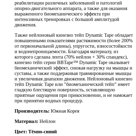
реабилитации различных заболеваний и патологий
опорно-двигательного аппарата, а также для оказания
выраженного биомеханического эффекта при
интенсивных тренировках с большой амплитудой
движения.
Также нейлоновый кинезио тейп Dynamic Tape обладает
повышенными показателями растяжимости (более 200%
от первоначальной длины), упругости, износостойкости
и водонепроницаемости. Благодаря материалу, из
которого сделана лента (70% нейлон + 30% спандекс),
кинезио тейп серии BBTape™ Dynamic Tape оказывает
биомеханический эффект, снижая нагрузку на мышцы и
суставы, а также поддерживая травмированные мышцы
и увеличивая диапазон движения. Нейлоновый кинезио
тейп Dynamic Tapе или "биомеханический тейп" имеет
гладкую блестящую поверхность, оставляющую
приятные ощущения при прикосновении, и не намокает
при принятии водных процедур.
Производитель:
Южная Корея
Материал:
Нейлон
Цвет: Тёмно-синий