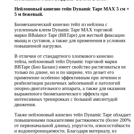
Нейлоновый кинезио тейп Dynamic Tape MAX 5 см ×
5 м бежевый.
Биомеханический кинезио тейп из нейлона с
усиленным клеем Dynamic Tape MAX торговой
марки BBalance Tape (BBTape) для жесткой фиксации
мышц и суставов, а также для применения в условиях
повышенной нагрузки.
В отличии от стандартного хлопкового кинезио
тейпа, нейлоновый тейп Dynamic торговой марки
BBTape (Био Баланс) имеет свойство растягиваться не
только по длине, но и по ширине, что делает его
применение особенно эффективным при лечении и
реабилитации различных заболеваний и патологий
опорно-двигательного аппарата, а также для оказания
выраженного биомеханического эффекта при
интенсивных тренировках с большой амплитудой
движения.
Также нейлоновый кинезио тейп Dynamic Tape обладает
повышенными показателями растяжимости (более 200%
от первоначальной длины), упругости, износостойкости
и водонепроницаемости. Благодаря материалу, из