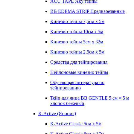
ACU TAPE Аку тейпы
BB EDEMA STRIP Преднарезанные
Кинезио тейпы 7,5см x 5м
Кинезио тейпы 10см х 5м
Кинезио тейпы 5см x 32м
Кинезио тейпы 2,5см x 5м
Средства для тейпирования
Нейлоновые кинезио тейпы
Обучающая литература по
тейпированию
Тейп для лица BB GENTLE 5 см × 5 м
хлопок бежевый
K-Active (Япония)
K-Active Classic 5см х 5м
K-Active Classic 5см х 17м