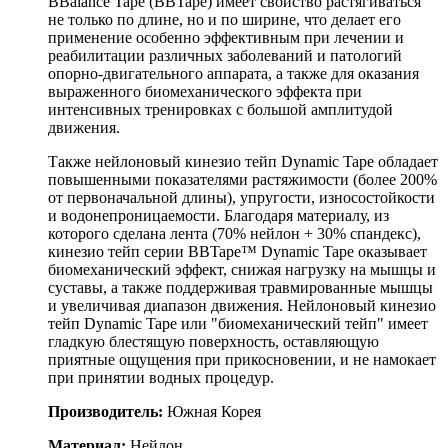
BBalance Tape (BBTape) имеет свойство растягиваться
не только по длине, но и по ширине, что делает его
применение особенно эффективным при лечении и
реабилитации различных заболеваний и патологий
опорно-двигательного аппарата, а также для оказания
выраженного биомеханического эффекта при
интенсивных тренировках с большой амплитудой
движения.
Также нейлоновый кинезио тейп Dynamic Tape обладает
повышенными показателями растяжимости (более 200%
от первоначальной длины), упругости, износостойкости
и водонепроницаемости. Благодаря материалу, из
которого сделана лента (70% нейлон + 30% спандекс),
кинезио тейп серии BBTape™ Dynamic Tape оказывает
биомеханический эффект, снижая нагрузку на мышцы и
суставы, а также поддерживая травмированные мышцы
и увеличивая диапазон движения. Нейлоновый кинезио
тейп Dynamic Tapе или "биомеханический тейп" имеет
гладкую блестящую поверхность, оставляющую
приятные ощущения при прикосновении, и не намокает
при принятии водных процедур.
Производитель:
Южная Корея
Материал:
Нейлон