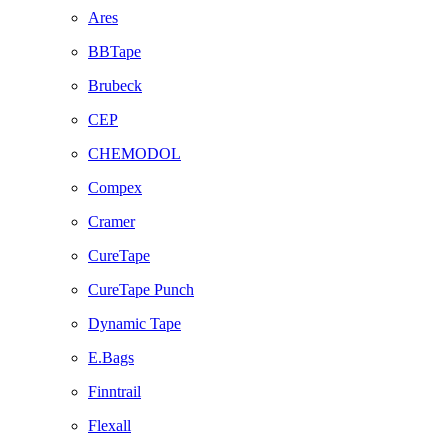
Ares
BBTape
Brubeck
CEP
CHEMODOL
Compex
Cramer
CureTape
CureTape Punch
Dynamic Tape
E.Bags
Finntrail
Flexall