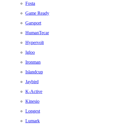
Fosta
Game Ready
Garsport
HumanTecar
Hypervolt
Igloo
Ironman
Islandcup
Jaybird
K-Active
Kinesio
Longest
Lumark