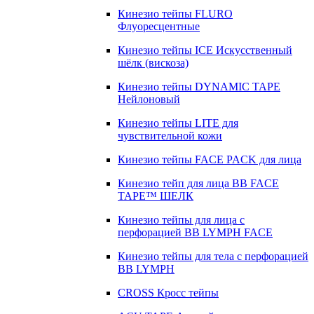
Кинезио тейпы FLURO
Флуоресцентные
Кинезио тейпы ICE Искусственный
шёлк (вискоза)
Кинезио тейпы DYNAMIC TAPE
Нейлоновый
Кинезио тейпы LITE для
чувствительной кожи
Кинезио тейпы FACE PACK для лица
Кинезио тейп для лица BB FACE
TAPE™ ШЕЛК
Кинезио тейпы для лица с
перфорацией BB LYMPH FACE
Кинезио тейпы для тела с перфорацией
BB LYMPH
CROSS Кросс тейпы