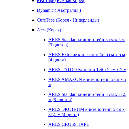
Rea Tape (Южная Корея)
Dynamic ( Австралия )
CureTape (Корея - Нидерланды)
Ares (Корея)
ARES Standart кинезио тейп 5 см х 5 м
(9 цветов)
ARES Extreme кинезио тейп 5 см х 5 м
(4 цвета)
ARES TATOO Кинезио Тейп 5 см х 5 м
ARES AMAZON кинезио тейп 5 см х 5
м
ARES Standart кинезио тейп 5 см х 31.5
м (9 цветов)
ARES ЭКСТРИМ кинезио тейп 5 см х
31,5 м (4 цвета)
ARES CROSS TAPE