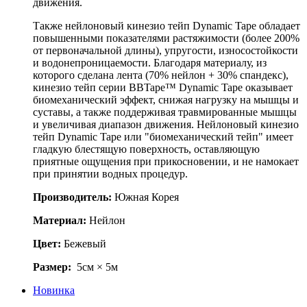
движения.
Также нейлоновый кинезио тейп Dynamic Tape обладает
повышенными показателями растяжимости (более 200%
от первоначальной длины), упругости, износостойкости
и водонепроницаемости. Благодаря материалу, из
которого сделана лента (70% нейлон + 30% спандекс),
кинезио тейп серии BBTape™ Dynamic Tape оказывает
биомеханический эффект, снижая нагрузку на мышцы и
суставы, а также поддерживая травмированные мышцы
и увеличивая диапазон движения. Нейлоновый кинезио
тейп Dynamic Tapе или "биомеханический тейп" имеет
гладкую блестящую поверхность, оставляющую
приятные ощущения при прикосновении, и не намокает
при принятии водных процедур.
Производитель:
Южная Корея
Материал:
Нейлон
Цвет:
Бежевый
Размер:
5см × 5м
Новинка