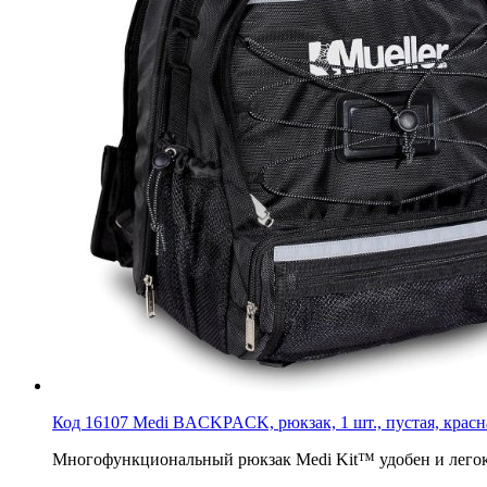
Код 16107 Medi BACKPACK, рюкзак, 1 шт., пустая, красн
Многофункциональный рюкзак Medi Kit™ удобен и легок 