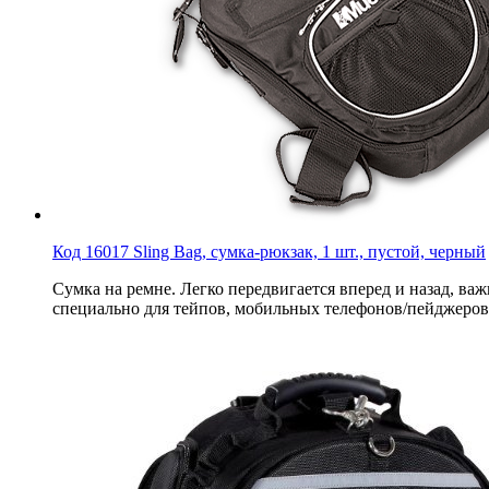
Код 16017 Sling Bag, сумка-рюкзак, 1 шт., пустой, черный
Сумка на ремне. Легко передвигается вперед и назад, в
специально для тейпов, мобильных телефонов/пейджеров