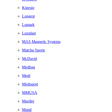
Kinesio
Longest
Lumark
Luxplast
MAS Magnetic Systems
Matchu Sports
McDavid
Medbag
Medi
Medisport
MMUSA
Mueller
Mund