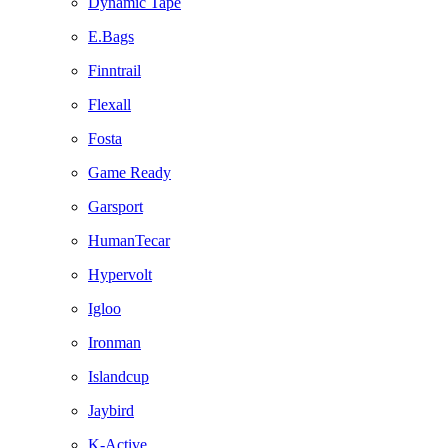
Dynamic Tape
E.Bags
Finntrail
Flexall
Fosta
Game Ready
Garsport
HumanTecar
Hypervolt
Igloo
Ironman
Islandcup
Jaybird
K-Active