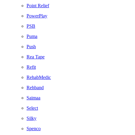
Point Relief
PowerPlay
PSB
Puma
Push
Rea Tape
Refit
RehabMedic
Rehband
Saimaa
Select
Silky
Spenco