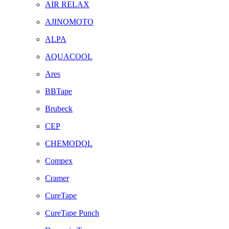
AIR RELAX
AJINOMOTO
ALPA
AQUACOOL
Ares
BBTape
Brubeck
CEP
CHEMODOL
Compex
Cramer
CureTape
CureTape Punch