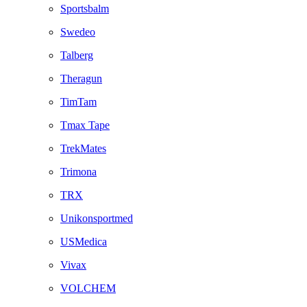
Sportsbalm
Swedeo
Talberg
Theragun
TimTam
Tmax Tape
TrekMates
Trimona
TRX
Unikonsportmed
USMedica
Vivax
VOLCHEM