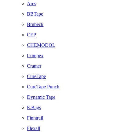
Ares
BBTape
Brubeck
CEP
CHEMODOL
Compex
Cramer
CureTape
CureTape Punch
Dynamic Tape
E.Bags
Finntrail
Flexall