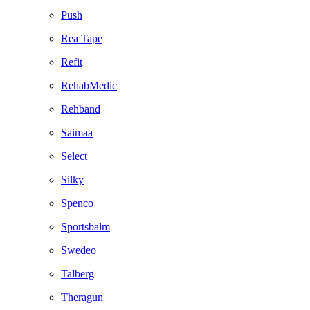
Push
Rea Tape
Refit
RehabMedic
Rehband
Saimaa
Select
Silky
Spenco
Sportsbalm
Swedeo
Talberg
Theragun