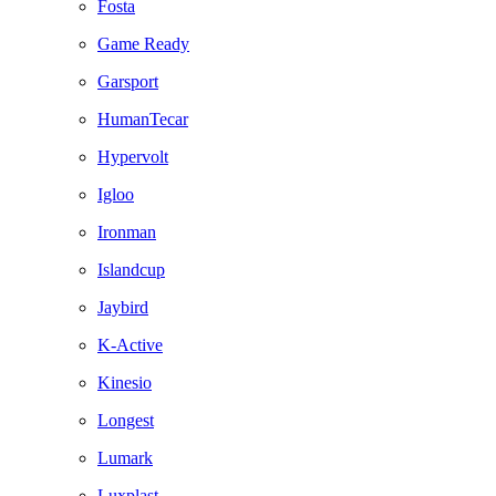
Fosta
Game Ready
Garsport
HumanTecar
Hypervolt
Igloo
Ironman
Islandcup
Jaybird
K-Active
Kinesio
Longest
Lumark
Luxplast