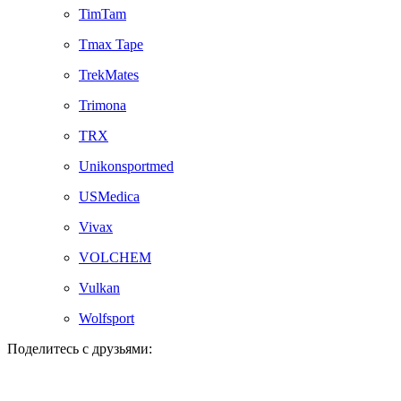
TimTam
Tmax Tape
TrekMates
Trimona
TRX
Unikonsportmed
USMedica
Vivax
VOLCHEM
Vulkan
Wolfsport
Поделитесь с друзьями: