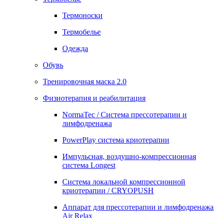
Термоноски
Термобелье
Одежда
Обувь
Тренировочная маска 2.0
Физиотерапия и реабилитация
NormaTec / Система прессотерапии и
лимфодренажа
PowerPlay система криотерапии
Импульсная, воздушно-компрессионная
система Longest
Система локальной компрессионной
криотерапии / CRYOPUSH
Аппарат для прессотерапии и лимфодренажа
Air Relax