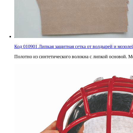
Код 010901 Липкая защитная сетка от волдырей и мозолей, 
Полотно из синтетического волокна с липкой основой. 