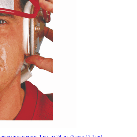
ерхности кожи, 1 уп. из 24 шт. (5 см х 12,7 см)