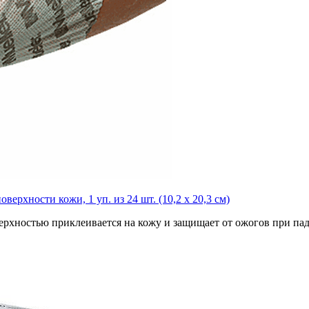
ерхности кожи, 1 уп. из 24 шт. (10,2 x 20,3 см)
ерхностью приклеивается на кожу и защищает от ожогов при пад