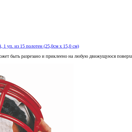
1 уп. из 15 полотен (25,0см х 15,0 см)
Может быть разрезано и приклеено на любую движущуюся поверх