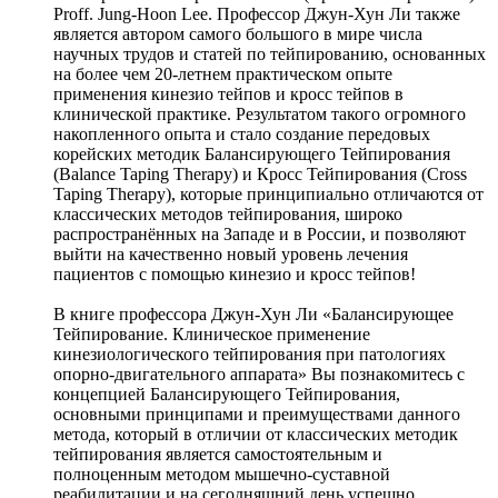
Proff. Jung-Hoon Lee. Профессор Джун-Хун Ли также
является автором самого большого в мире числа
научных трудов и статей по тейпированию, основанных
на более чем 20-летнем практическом опыте
применения кинезио тейпов и кросс тейпов в
клинической практике. Результатом такого огромного
накопленного опыта и стало создание передовых
корейских методик Балансирующего Тейпирования
(Balance Taping Therapy) и Кросс Тейпирования (Cross
Taping Therapy), которые принципиально отличаются от
классических методов тейпирования, широко
распространённых на Западе и в России, и позволяют
выйти на качественно новый уровень лечения
пациентов с помощью кинезио и кросс тейпов!
В книге профессора Джун-Хун Ли «Балансирующее
Тейпирование. Клиническое применение
кинезиологического тейпирования при патологиях
опорно-двигательного аппарата» Вы познакомитесь с
концепцией Балансирующего Тейпирования,
основными принципами и преимуществами данного
метода, который в отличии от классических методик
тейпирования является самостоятельным и
полноценным методом мышечно-суставной
реабилитации и на сегодняшний день успешно