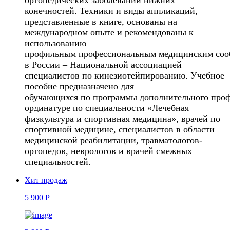
конечностей. Тех
ники и
виды аппликаций,
представленные
в
книге, основаны на
международном опыте
и рекомендованы к
использованию
профиль
ным
профессиональным
медицинским
со
о
в России – Национальной ассоци
ацией
специалистов по кинезиотейпированию.
Учебное
пособие предназначено для
обу
чающихся
по
программы
дополнительно
го
проф
ординатуре по специальности
«Лечебная
физкультура и спортивная медици
на», врачей по
спортивной медицине, специа
листов в области
медицинской реабилитации,
травматологов-
ортопедов, неврологов и вра
чей смежных
специальностей.
Хит продаж
5 900 Р