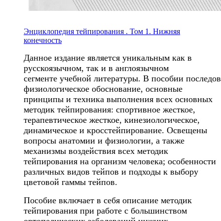
Энциклопедия тейпирования . Том 1. Нижняя
конечность
Данное издание является уникальным как
в
русскоязычном, так и в англоязычном
сег
менте
учебной
литературы.
В
пособии
по
следов
физиологическое
обоснование,
ос
новные
принципы и техника выполнения всех
основных
методик тейпирования: спортивное
жесткое,
терапевтическое жесткое, кинезио
логическое,
динамическое и кросстейпирова
ние. Освещены
вопросы анатомии и физио
логии, а также
механизмы воздействия всех
методик
тейпирования на организм человека;
особенности
различных видов тейпов и подхо
ды к выбору
цветовой гаммы тейпов.
Пособие
включает в себя описание методик
тейпирова
ния при работе с большинством
ортопедиче
ских заболеваний нижних