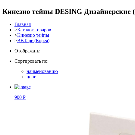
Кинезио тейпы DESING Дизайнерские
Главная
>
Каталог товаров
>
Кинезио тейпы
>
BBTape (Корея)
Отображать:
Сортировать по:
наименованию
цене
900 Р