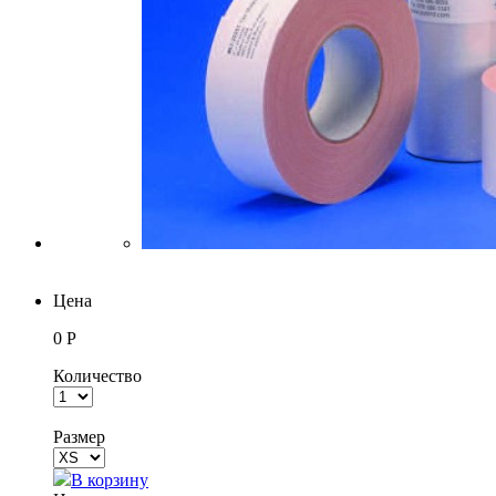
Цена
0 Р
Количество
Размер
В корзину