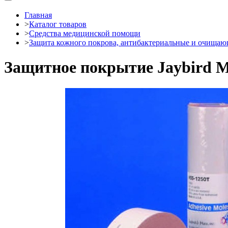
Главная
>
Каталог товаров
>
Средства медицинской помощи
>
Защита кожного покрова, антибактериальные и очищаю
Защитное покрытие Jaybird M