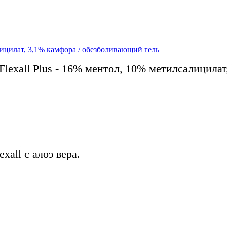
алицилат, 3,1% камфора / обезболивающий гель
lexall Plus - 16% ментол, 10% метилсалицилат
xall с алоэ вера.