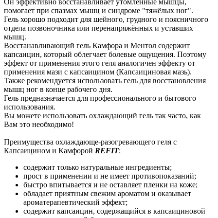
Он эффективно восстанавливает утомлённые мышцы,
помогает при спазмах мышц и синдроме "тяжёлых ног".
Гель хорошо подходит для шейного, грудного и поясничного
отдела позвоночника или перенапряжённых и уставших
мышц.
Восстанавливающий гель Камфора и Ментол содержит
капсаицин, который облегчает болевые ощущения. Поэтому
эффект от применения этого геля аналогичен эффекту от
применения мази с капсаицином (Капсаициновая мазь).
Также рекомендуется использовать гель для восстановления
мышц ног в конце рабочего дня.
Гель предназначается для профессионального и бытового
использования.
Вы можете использовать охлаждающий гель так часто, как
Вам это необходимо!
Преимущества охлаждающе-разогревающего геля c
Капсаицином и Камфорой
REFIT
:
содержит только натуральные ингредиенты;
прост в применении и не имеет противопоказаний;
быстро впитывается и не оставляет пленки на коже;
обладает приятным свежим ароматом и оказывает
ароматерапевтический эффект;
содержит капсаицин, содержащийся в капсаициновой