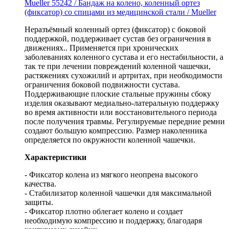
Mueller 55242 / Бандаж на колено, коленный ортез
(фиксатор) со спицами из медицинской стали / Mueller
Неразъёмный коленный ортез (фиксатор) с боковой
поддержкой,
поддерживает сустав без ограничения в
движениях.
. Применяется при хронических
заболеваниях коленного сустава и его нестабильности, а
так те при лечении повреждений коленной чашечки,
растяжениях сухожилий и артритах, при необходимости
ограничения боковой подвижности сустава.
Поддерживающие плоские стальные пружины сбоку
изделия оказывают медиально-латеральную поддержку
во время активности или восстановительного периода
после получения травмы. Регулируемые передние ремни
создают большую компрессию. Размер наколенника
определяется по окружности коленной чашечки.
Характеристики
- Фиксатор колена из мягкого неопрена высокого
качества.
- Стабилизатор коленной чашечки для максимальной
защиты.
- Фиксатор плотно облегает колено и создает
необходимую компрессию и поддержку, благодаря