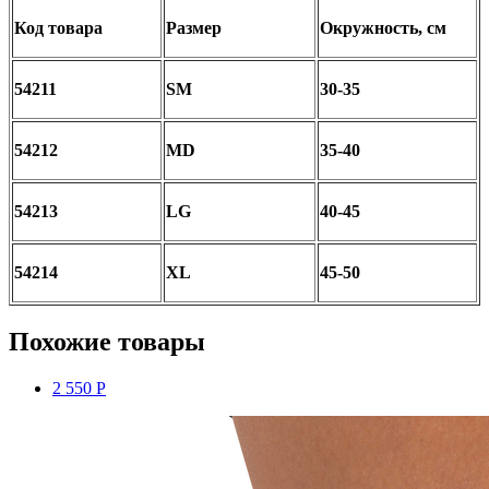
Код товара
Размер
Окружность, см
54211
SM
30-35
54212
MD
35-40
54213
LG
40-45
54214
XL
45-50
Похожие товары
2 550 Р