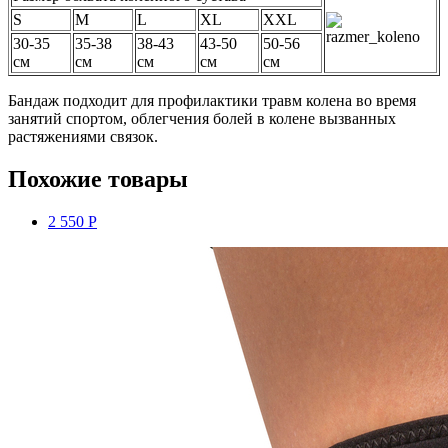
S
M
L
XL
XXL
30-35
35-38
38-43
43-50
50-56
см
см
см
см
см
Бандаж подходит для профилактики травм колена во время
занятий спортом, облегчения болей в колене вызванных
растяжениями связок.
Похожие товары
2 550 Р