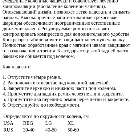
смещенные коленные чашечки и содействует лечению
хондромаляции (воспаление коленной чашечки).
Опоясывающий дизайн позволяет легко надевать и снимать
бандаж. Высокопрочные запатентованные трехосевые
шарниры обеспечивают неограниченные естественные
движения колена. Регулируемые ремни позволяют
контролировать компрессию для дополнительного удобства.
Контрфорс стабилизирует и защищает коленную чашечку.
Полностью обработанные края с мягкими швами защищают
от раздражения и трения. Благодаря открытой задней части
бандаж не сбивается под коленом.
Как надевать:
1. Отпустите четыре ремня.
2. Расположите отверстие над коленной чашечкой.
3. Закрепите верхнюю и нижнюю части под коленом.
4. Пропустите два задних ремня через петли и закрепите.
5. Пропустите два передних ремня через петли и закрепите.
6. Отрегулируйте по необходимости.
Определяется по окружности колена, см
USA
REG
LG
XL
RUS
30-40
40-50
50-60