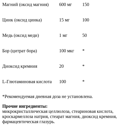
Магний (оксид магния)
600 мг
150
Цинк (оксид цинка)
15 мг
100
Медь (оксид меди)
1 мг
50
Бор (цитрат бора)
100 мкг
*
Диоксид кремния
20
*
L-Глютаминовая кислота
100
*
*Рекомендуемая дневная доза не установлена.
Прочие ингредиенты:
микрокристаллическая целлюлоза, стеариновая кислота,
кроскармеллоза натрия, стеарат магния, диоксид кремния,
фармацевтическая глазурь.