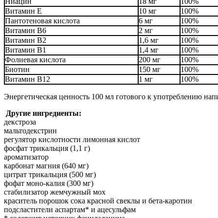
Ниацин
18 мг
100%
Витамин E
10 мг
100%
Пантотеновая кислота
6 мг
100%
Витамин B6
2 мг
100%
Витамин B2
1,6 мг
100%
Витамин B1
1,4 мг
100%
Фолиевая кислота
200 мг
100%
Биотин
150 мг
100%
Витамин B12
1 мг
100%
Энергетическая ценность 100 мл готового к употреблению напи
Другие ингредиенты:
декстроза
мальтодекстрин
регулятор кислотности лимонная кислот
фосфат трикальция (1,1 г)
ароматизатор
карбонат магния (640 мг)
цитрат трикальция (500 мг)
фофат моно-калия (300 мг)
стабилизатор жемчужный мох
краситель порошок сока красной свеклы и бета-каротин
подсластители аспартам* и ацесульфам