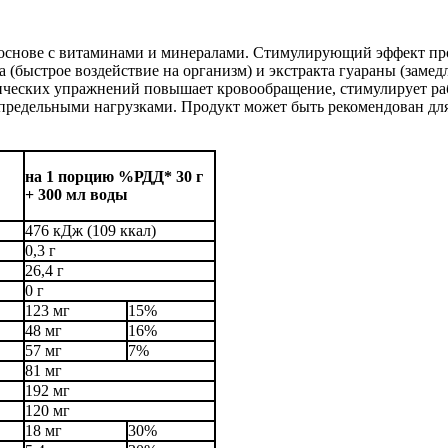
основе с витаминами и минералами. Стимулирующий эффект про
 (быстрое воздействие на организм) и экстракта гуараны (замед
зических упражнений повышает кровообращение, стимулирует раб
апредельными нагрузками. Продукт может быть рекомендован для
на 1 порцию %РДД* 30 г
+ 300 мл воды
476 кДж (109 ккал)
0,3 г
26,4 г
0 г
123 мг
15%
48 мг
16%
57 мг
7%
81 мг
192 мг
120 мг
18 мг
30%