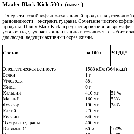
Maxler Black Kick 500 г (пакет)
Энергетический кофеино-гуарановый продукт на углеводной 
разновидности – экстракта гуараны. Сочетание чистого кофеина
продукта. Прием Black Kick перед тренировкой и во время фи
усталостью, улучшает концентрацию и готовность к работе с з
для людей, ведущих активный образ жизни.
Состав
на 100 г
%РДД*
Энергетическая ценность
1588 кДж (364 ккал)
Белки
1 г
Углеводы
88 г
Жиры
0 г
Кальций
410 мг
51 %
Магний
160 мг
53%
Фосфор
190 мг
24%
Калий
270 мг
Кофеин
640 мг
Экстракт гуараны
400 мг
Витамин С
60 мг
100%