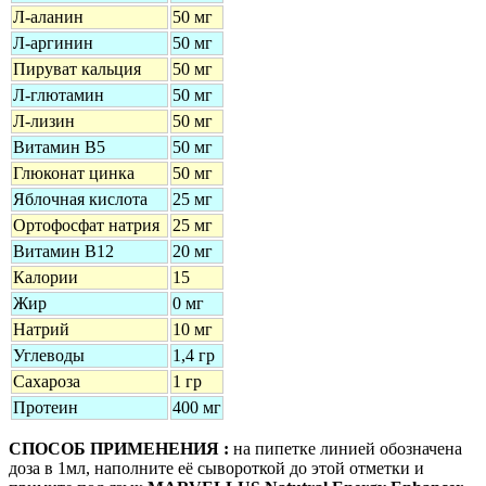
Л-аланин
50 мг
Л-аргинин
50 мг
Пируват кальция
50 мг
Л-глютамин
50 мг
Л-лизин
50 мг
Витамин В5
50 мг
Глюконат цинка
50 мг
Яблочная кислота
25 мг
Ортофосфат натрия
25 мг
Витамин В12
20 мг
Калории
15
Жир
0 мг
Натрий
10 мг
Углеводы
1,4 гр
Сахароза
1 гр
Протеин
400 мг
СПОСОБ ПРИМЕНЕНИЯ :
на пипетке линией обозначена
доза в 1мл, наполните её сывороткой до этой отметки и