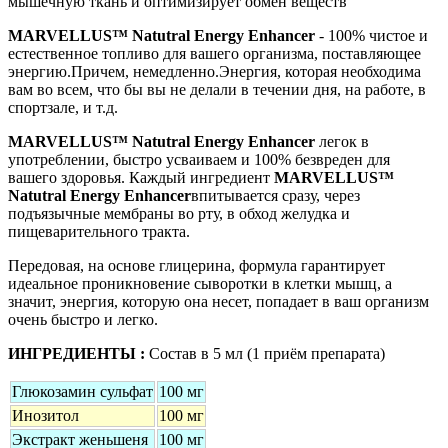
мышечную ткань и оптимизирует обмен веществ
MARVELLUS™ Natutral Energy Enhancer
- 100% чистое и
естественное топливо для вашего организма, поставляющее
энергию.Причем, немедленно.Энергия, которая необходима
вам во всем, что бы вы не делали в течении дня, на работе, в
спортзале, и т.д.
MARVELLUS™ Natutral Energy Enhancer
легок в
употреблении, быстро усваиваем и 100% безвреден для
вашего здоровья. Каждый ингредиент
MARVELLUS™
Natutral Energy Enhancer
впитывается сразу, через
подъязычные мембраны во рту, в обход желудка и
пищеварительного тракта.
Передовая, на основе глицерина, формула гарантирует
идеальное проникновение сыворотки в клетки мышц, а
значит, энергия, которую она несет, попадает в ваш организм
очень быстро и легко.
ИНГРЕДИЕНТЫ :
Состав в 5 мл (1 приём препарата)
Глюкозамин сульфат
100 мг
Инозитол
100 мг
Экстракт женьшеня
100 мг