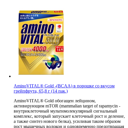
АminoVITAL® Gold -(BCAA) в порошке со вкусом
грейпфрута, 65,8 г (14 пак.)
АminoVITAL® Gold обогащен лейцином,
активирующим mTOR (mammalian target of rapamycin -
внутриклеточный мультимолекулярный сигнальный
комплекс, который запускает клеточный рост и деление,
а также синтез нового белка), усиливая таким образом
рост мышечных волокон и одновременно предотвращая