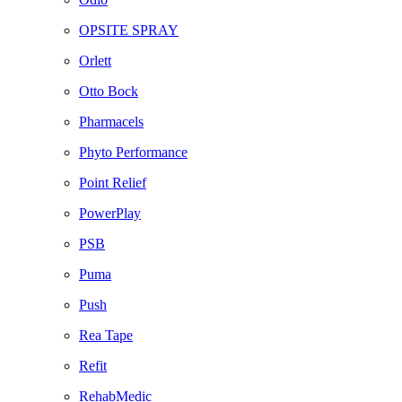
OPSITE SPRAY
Orlett
Otto Bock
Pharmacels
Phyto Performance
Point Relief
PowerPlay
PSB
Puma
Push
Rea Tape
Refit
RehabMedic