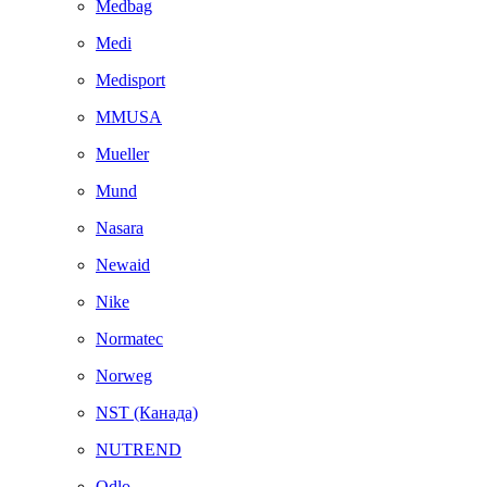
Medbag
Medi
Medisport
MMUSA
Mueller
Mund
Nasara
Newaid
Nike
Normatec
Norweg
NST (Канада)
NUTREND
Odlo