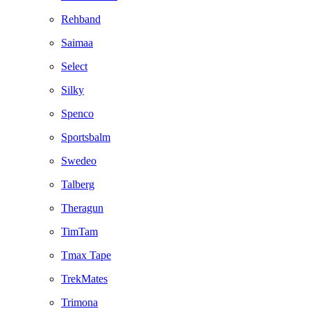
Rehband
Saimaa
Select
Silky
Spenco
Sportsbalm
Swedeo
Talberg
Theragun
TimTam
Tmax Tape
TrekMates
Trimona