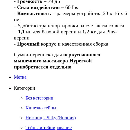
-
Громкость
– 79 дБ
- Сила воздействия
– 60 lbs
-
Компактность
– размеры устройства 23 х 16 х 6
см
- Удобство транспортировки за счет легкого веса
–
1,1 кг
для базовой версии и
1,2 кг
для Plus-
версии
- Прочный
корпус и качественная сборка
Сумка-переноска для
перкуссионного
мышечного массажера Hypervolt
приобретается отдельно
Метка
Категории
Без категории
Кинезио тейпы
Ножницы Silky (Япония)
Тейпы и тейпирование