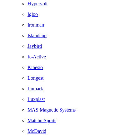
Hypervolt
Igloo
Ironman
Islandcup
Jaybird
K-Active
Kinesio
Longest
Lumark
Luxplast
MAS Magnetic Systems
Matchu Sports
McDavid