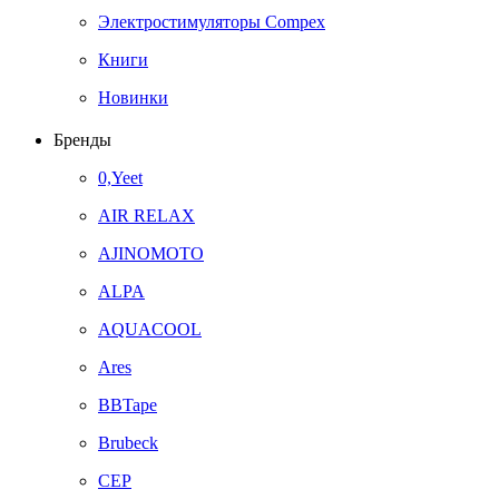
Электростимуляторы Compex
Книги
Новинки
Бренды
0,Yeet
AIR RELAX
AJINOMOTO
ALPA
AQUACOOL
Ares
BBTape
Brubeck
CEP