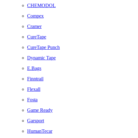
CHEMODOL
Compex
Cramer
CureTape
CureTape Punch
Dynamic Tape
E.Bags
Finntrail
Flexall
Fosta
Game Ready
Garsport
HumanTecar