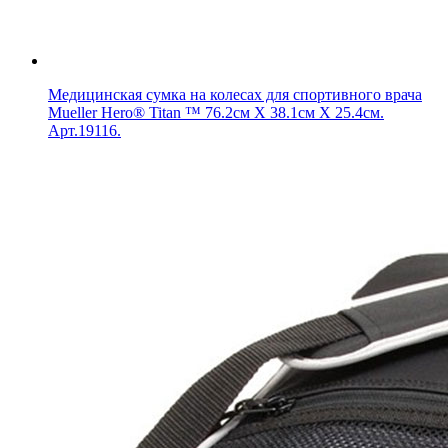
Медицинская сумка на колесах для спортивного врача
Mueller Hero® Titan ™ 76.2см Х 38.1см Х 25.4см.
Арт.19116.