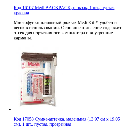
Код 16107 Medi BACKPACK, рюкзак, 1 шт., пустая,
красная
Многофункциональный рюкзак Medi Kit™ удобен и
легок в использовании. Основное отделение содержит
отсек для портативного компьютера и внутренние
карманы.
Код 17058 Сумка-аптечка, маленькая (13,97 см х 19,05
см), 1 шт., пустая, прозрачная