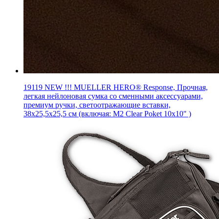
19119 NEW !!! MUELLER HERO® Response, Прочная,
легкая нейлоновая сумка со сменными аксессуарами,
премиум ручки, светоотражающие вставки,
38х25,5х25,5 см (включая: M2 Clear Poket 10x10" )