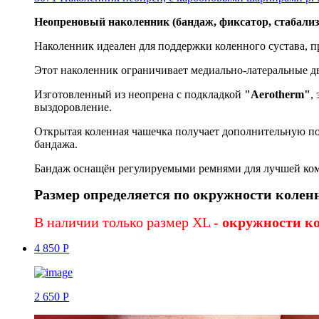
Неопреновый наколенник (бандаж, фиксатор, стабализ
Наколенник идеален для поддержки коленного сустава, п
Этот наколенник ограничивает медиально-латеральные дв
Изготовленный из неопрена с подкладкой
"Aerotherm"
,
выздоровление.
Открытая коленная чашечка получает дополнительную по
бандажа.
Бандаж оснащён регулируемыми ремнями для лучшей ком
Размер определяется по окружности коле
В наличии только размер XL -
окружности к
4 850 Р
2 650 Р