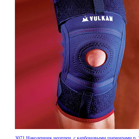
3071 Наколенник неопрен, c карбоновыми шарнирами р.