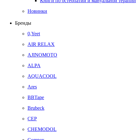
Книги по остеопатии и мануальной терапии
Новинки
Бренды
0,Yeet
AIR RELAX
AJINOMOTO
ALPA
AQUACOOL
Ares
BBTape
Brubeck
CEP
CHEMODOL
Compex