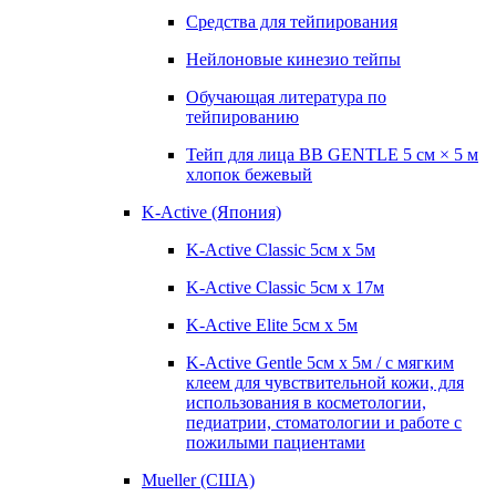
Средства для тейпирования
Нейлоновые кинезио тейпы
Обучающая литература по
тейпированию
Тейп для лица BB GENTLE 5 см × 5 м
хлопок бежевый
K-Active (Япония)
K-Active Classic 5см х 5м
K-Active Classic 5см х 17м
K-Active Elite 5см х 5м
K-Active Gentle 5см х 5м / с мягким
клеем для чувствительной кожи, для
использования в косметологии,
педиатрии, стоматологии и работе с
пожилыми пациентами
Mueller (США)