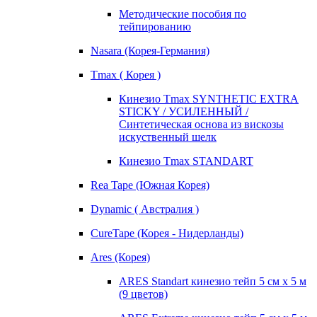
Методические пособия по
тейпированию
Nasara (Корея-Германия)
Tmax ( Корея )
Кинезио Tmax SYNTHETIC EXTRA
STICKY / УСИЛЕННЫЙ /
Синтетическая основа из вискозы
искуственный шелк
Кинезио Tmax STANDART
Rea Tape (Южная Корея)
Dynamic ( Австралия )
CureTape (Корея - Нидерланды)
Ares (Корея)
ARES Standart кинезио тейп 5 см х 5 м
(9 цветов)