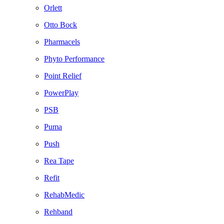
Orlett
Otto Bock
Pharmacels
Phyto Performance
Point Relief
PowerPlay
PSB
Puma
Push
Rea Tape
Refit
RehabMedic
Rehband