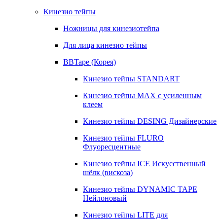
Кинезио тейпы
Ножницы для кинезиотейпа
Для лица кинезио тейпы
BBTape (Корея)
Кинезио тейпы STANDART
Кинезио тейпы МАХ с усиленным
клеем
Кинезио тейпы DESING Дизайнерские
Кинезио тейпы FLURO
Флуоресцентные
Кинезио тейпы ICE Искусственный
шёлк (вискоза)
Кинезио тейпы DYNAMIC TAPE
Нейлоновый
Кинезио тейпы LITE для