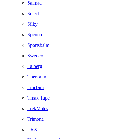
Saimaa
Select
Silky
Spenco
Sportsbalm
Swedeo
Talberg
Theragun
TimTam
Tmax Tape
TrekMates
Trimona
TRX