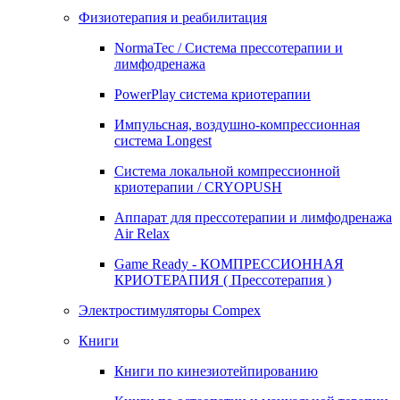
Физиотерапия и реабилитация
NormaTec / Система прессотерапии и
лимфодренажа
PowerPlay система криотерапии
Импульсная, воздушно-компрессионная
система Longest
Система локальной компрессионной
криотерапии / CRYOPUSH
Аппарат для прессотерапии и лимфодренажа
Air Relax
Game Ready - КОМПРЕССИОННАЯ
КРИОТЕРАПИЯ ( Прессотерапия )
Электростимуляторы Compex
Книги
Книги по кинезиотейпированию