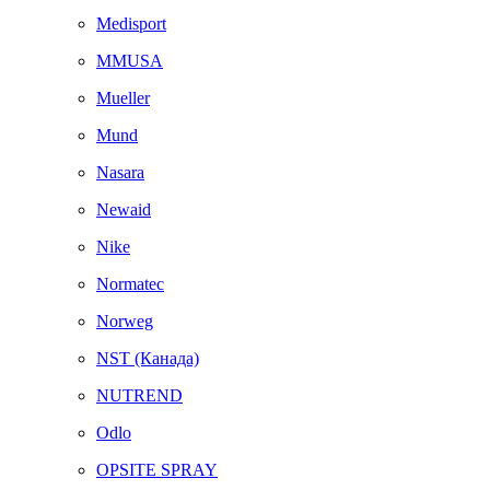
Medisport
MMUSA
Mueller
Mund
Nasara
Newaid
Nike
Normatec
Norweg
NST (Канада)
NUTREND
Odlo
OPSITE SPRAY