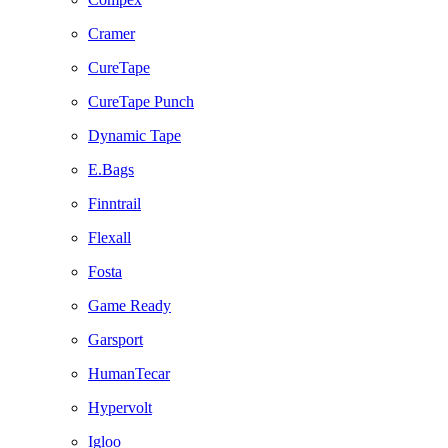
Cramer
CureTape
CureTape Punch
Dynamic Tape
E.Bags
Finntrail
Flexall
Fosta
Game Ready
Garsport
HumanTecar
Hypervolt
Igloo