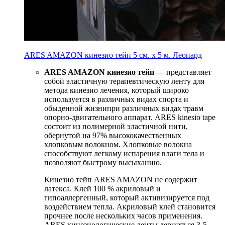
ARES AMAZON кинезио тейп 5 см. х 5 м. Леопард
ARES AMAZON
кинезио тейп
— представляет
собой эластичную терапевтическую ленту для
метода кинезио лечения, который широко
используется в различных видах спорта и
обыденной жизнипри различных видах травм
опорно-двигательного аппарат. ARES kinesio tape
состоит из полимерной эластичной нити,
обернутой на 97% высококачественных
хлопковым волокном. Хлопковые волокна
способствуют легкому испарения влаги тела и
позволяют быстрому высыханию.
Кинезио тейп ARES AMAZON не содержит
латекса. Клей 100 % акриловый и
гипоаллергенный, который активизируется под
воздействием тепла. Акриловый клей становится
прочнее после нескольких часов применения.
ARES кинезиологические ленты держаться 3-5