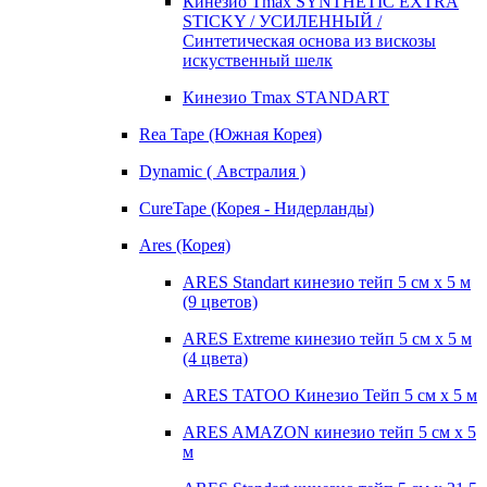
Кинезио Tmax SYNTHETIC EXTRA
STICKY / УСИЛЕННЫЙ /
Синтетическая основа из вискозы
искуственный шелк
Кинезио Tmax STANDART
Rea Tape (Южная Корея)
Dynamic ( Австралия )
CureTape (Корея - Нидерланды)
Ares (Корея)
ARES Standart кинезио тейп 5 см х 5 м
(9 цветов)
ARES Extreme кинезио тейп 5 см х 5 м
(4 цвета)
ARES TATOO Кинезио Тейп 5 см х 5 м
ARES AMAZON кинезио тейп 5 см х 5
м