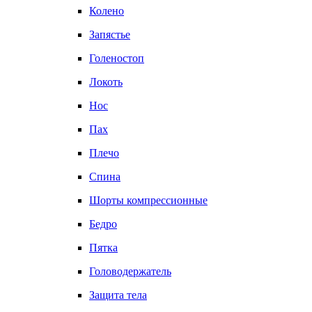
Колено
Запястье
Голеностоп
Локоть
Нос
Пах
Плечо
Спина
Шорты компрессионные
Бедро
Пятка
Головодержатель
Защита тела