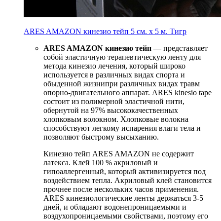
ARES AMAZON кинезио тейп 5 см. х 5 м. Тигр
ARES AMAZON
кинезио тейп
— представляет
собой эластичную терапевтическую ленту для
метода кинезио лечения, который широко
используется в различных видах спорта и
обыденной жизнипри различных видах травм
опорно-двигательного аппарат. ARES kinesio tape
состоит из полимерной эластичной нити,
обернутой на 97% высококачественных
хлопковым волокном. Хлопковые волокна
способствуют легкому испарения влаги тела и
позволяют быстрому высыханию.
Кинезио тейп ARES AMAZON не содержит
латекса. Клей 100 % акриловый и
гипоаллергенный, который активизируется под
воздействием тепла. Акриловый клей становится
прочнее после нескольких часов применения.
ARES кинезиологические ленты держаться 3-5
дней, и обладают водонепроницаемыми и
воздухопроницаемыми свойствами, поэтому его