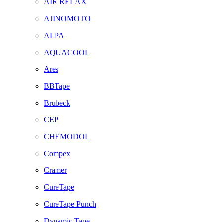
AIR RELAX
AJINOMOTO
ALPA
AQUACOOL
Ares
BBTape
Brubeck
CEP
CHEMODOL
Compex
Cramer
CureTape
CureTape Punch
Dynamic Tape