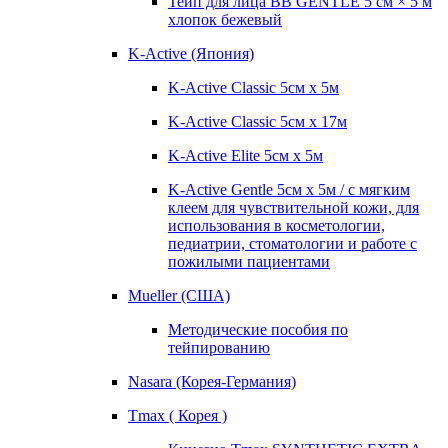
Тейп для лица BB GENTLE 5 см × 5 м
хлопок бежевый
K-Active (Япония)
K-Active Classic 5см х 5м
K-Active Classic 5см х 17м
K-Active Elite 5см х 5м
K-Active Gentle 5см х 5м / с мягким
клеем для чувствительной кожи, для
использования в косметологии,
педиатрии, стоматологии и работе с
пожилыми пациентами
Mueller (США)
Методические пособия по
тейпированию
Nasara (Корея-Германия)
Tmax ( Корея )