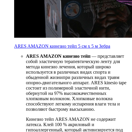
ARES AMAZON кинезио тейп 5 см х 5 м Зебра
ARES AMAZON
кинезио тейп
— представляет
собой эластичную терапевтическую ленту для
метода кинезио лечения, который широко
используется в различных видах спорта и
обыденной жизнипри различных видах травм
опорно-двигательного аппарат. ARES kinesio tape
состоит из полимерной эластичной нити,
обернутой на 97% высококачественных
хлопковым волокном. Хлопковые волокна
способствуют легкому испарения влаги тела и
позволяют быстрому высыханию.
Кинезио тейп ARES AMAZON не содержит
латекса. Клей 100 % акриловый и
гипоаллергенный, который активизируется под